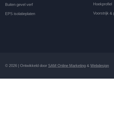
Hoekprofiel
Buiten gevel verf
Voorstrijk &
EPS isolatieplaten
© 2026 | Ontwikkeld door
SAM Online Marketing
&
Webdesign