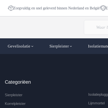
Zorgvuldig en snel geleverd binnen Nederland en België!
E
Gevelisolatie
Sierpleister
Isolatiemat
Categoriëen
Isolatieplug
Sierpleister
Lijmmortel
Korrelpleister