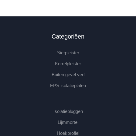
Categoriëen
Sierpleister
Korrelpleister
Buiten gevel verf
EPS isolatieplaten
Isolatiepluggen
Lijmmortel
Hoekprofiel