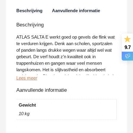
Beschrijving
Aanvullende informatie
Beschrijving
ATLAS SALTA E werkt goed op gevels die flink wat
te verduren krijgen. Denk aan scholen, sportzalen
9.7
of panden langs drukke wegen waar altijd wel wat
gebeurt. De verf houdt z’n kwaliteit ook in
trappenhuizen en gangen waar veel mensen
langskomen. Het is slijtvastheid en absorbeert
weinig vocht. Plus, het reinigt zichzelf – ideaal als je
niet elk jaar bezig wilt zijn met onderhoud.
Aanvullende informatie
Houdt stand bij temperatuurverschillen
Gewicht
Staat je gevel de hele dag in de zon? Deze acrylverf
10 kg
voor gevels compenseert de spanning door
warmte-uitzetting. Elastisch genoeg om scheuren te
voorkomen. Je gebruikt ‘m zowel decoratief als