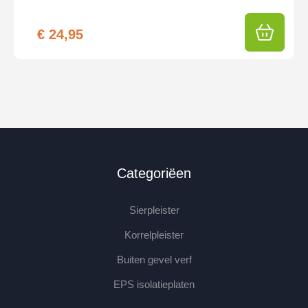
€
24,95
Categoriëen
Sierpleister
Korrelpleister
Buiten gevel verf
EPS isolatieplaten