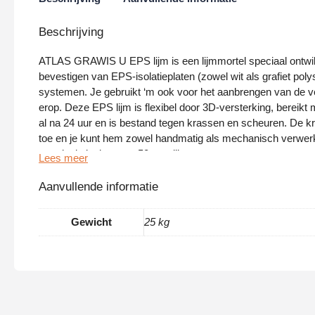
Beschrijving
ATLAS GRAWIS U EPS lijm is een lijmmortel speciaal ontwi
bevestigen van EPS-isolatieplaten (zowel wit als grafiet pol
systemen. Je gebruikt ‘m ook voor het aanbrengen van de v
erop. Deze EPS lijm is flexibel door 3D-versterking, bereikt
al na 24 uur en is bestand tegen krassen en scheuren. De k
toe en je kunt hem zowel handmatig als mechanisch verwer
voor isolatieplaten tot 50 cm dik.
Waarom ATLAS GRAWIS U?
Aanvullende informatie
Deze EPS lijm wordt vaak aanbevolen voor passieve en ene
Gewicht
25 kg
gebouwen waar prestaties ertoe doen. De flexibiliteit door 3D
ervoor dat spanningen goed opgevangen worden. Dat is belan
gevelisolatie
waar temperatuurverschillen voor beweging zo
ATLAS GRAWIS U EPS lijm maakt het mogelijk om polystyr
lijm te bevestigen in gebouwen tot 12 meter hoog. Geen extr