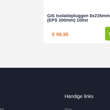
chting maken
 – dat scheelt
GIS Isolatiepluggen 8x235mm
(EPS 200mm) 100st
€
99,95
open tijd.
mengsel. De snelle
e stappen. Bij
e optimale formule
WIS U bij
cten.
Handige links
gen
Blog