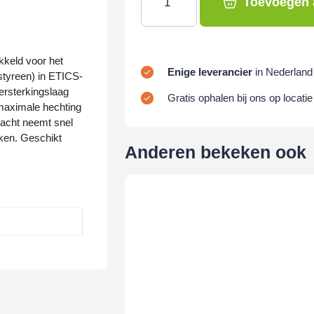
Toevoegen 
kkeld voor het
Enige leverancier
in Nederland
ystyreen) in ETICS-
ersterkingslaag
Gratis ophalen bij ons op locatie
 maximale hechting
racht neemt snel
ken. Geschikt
Anderen bekeken ook
rgiezuinige
-versterking zorgt
grijk bij
rgen.
een alleen met
a pluggen nodig