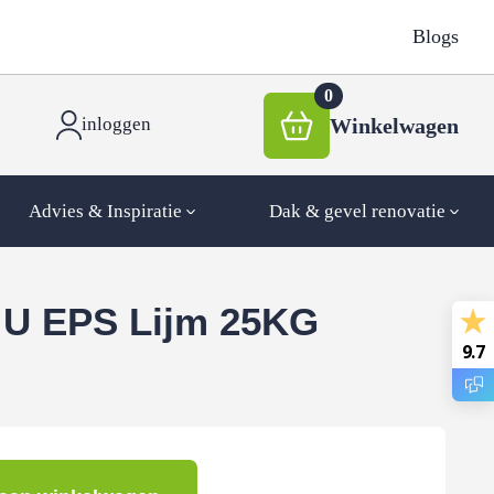
Blogs
0
Winkelwagen
inloggen
Advies & Inspiratie
Dak & gevel renovatie
U EPS Lijm 25KG
9.7