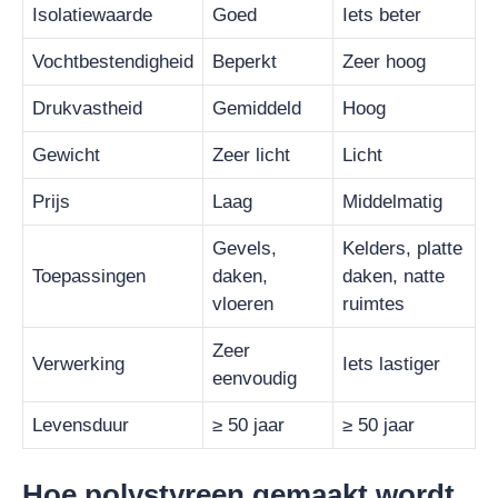
Isolatiewaarde
Goed
Iets beter
Vochtbestendigheid
Beperkt
Zeer hoog
Drukvastheid
Gemiddeld
Hoog
Gewicht
Zeer licht
Licht
Prijs
Laag
Middelmatig
Gevels,
Kelders, platte
Toepassingen
daken,
daken, natte
vloeren
ruimtes
Zeer
Verwerking
Iets lastiger
eenvoudig
Levensduur
≥ 50 jaar
≥ 50 jaar
Hoe polystyreen gemaakt wordt