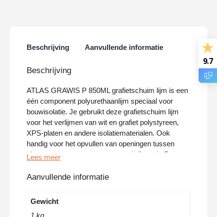
Beschrijving
Aanvullende informatie
9.7
Beschrijving
ATLAS GRAWIS P 850ML grafietschuim lijm is een
één component polyurethaanlijm speciaal voor
bouwisolatie. Je gebruikt deze grafietschuim lijm
voor het verlijmen van wit en grafiet polystyreen,
XPS-platen en andere isolatiematerialen. Ook
handig voor het opvullen van openingen tussen
platen en warme montage van schrijnwerk. De
thermische isolatie is hoog (λ = 0,034 W/mK), de
uitzetting minimaal en de hechting uitstekend op alle
Aanvullende informatie
bouwondergronden.
Gewicht
Waar zet je ATLAS GRAWIS P in?
1 kg